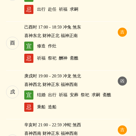
忌
出行
赴任
祈福
求嗣
己酉时 17:00 - 18:59 冲兔 煞东
吉
喜神东北 财神正北 福神正南
酉
宜
修造
作灶
忌
祈福
祭祀
酬神
斋醮
庚戌时 19:00 - 20:59 冲龙 煞北
凶
喜神西北 财神正东 福神西南
戌
宜
结婚
出行
祈福
安葬
祭祀
求嗣
斋醮
忌
乘船
造船
辛亥时 21:00 - 22:59 冲蛇 煞西
吉
喜神西南 财神正东 福神西南