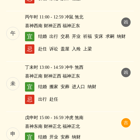
丙午时 11:00 - 12:59 冲鼠 煞北
凶
喜神西南 财神正西 福神正东
午
宜
结婚
出行
交易
开业
祈福
安床
求嗣
纳财
忌
赴任
诉讼
盖屋
入殓
上梁
丁未时 13:00 - 14:59 冲牛 煞西
凶
喜神正南 财神正西 福神正东
未
宜
结婚
搬家
安葬
进人口
纳财
忌
出行
赴任
戊申时 15:00 - 16:59 冲虎 煞南
吉
喜神东南 财神正北 福神正北
申
宜
结婚
开业
安葬
纳财