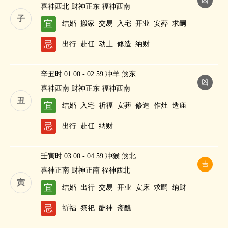
凶
喜神西北 财神正东 福神西南
子
宜
结婚
搬家
交易
入宅
开业
安葬
求嗣
忌
出行
赴任
动土
修造
纳财
辛丑时 01:00 - 02:59 冲羊 煞东
凶
喜神西南 财神正东 福神西南
丑
宜
结婚
入宅
祈福
安葬
修造
作灶
造庙
忌
出行
赴任
纳财
壬寅时 03:00 - 04:59 冲猴 煞北
吉
喜神正南 财神正南 福神西北
寅
宜
结婚
出行
交易
开业
安床
求嗣
纳财
忌
祈福
祭祀
酬神
斋醮