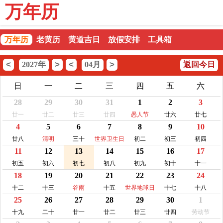
万年历
万年历
老黄历
黄道吉日
放假安排
工具箱
<
>
<
>
2027年
04月
返回今日
日
一
二
三
四
五
六
28
29
30
31
1
2
3
廿一
廿二
廿三
廿四
愚人节
廿六
廿七
4
5
6
7
8
9
10
廿八
清明
三十
世界卫生日
初二
初三
初四
11
12
13
14
15
16
17
初五
初六
初七
初八
初九
初十
十一
18
19
20
21
22
23
24
十二
十三
谷雨
十五
世界地球日
十七
十八
25
26
27
28
29
30
1
十九
二十
廿一
廿二
廿三
廿四
劳动节