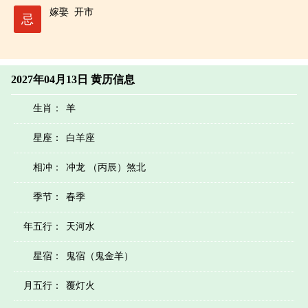
嫁娶
开市
忌
2027年04月13日 黄历信息
生肖：
羊
星座：
白羊座
相冲：
冲龙 （丙辰）煞北
季节：
春季
年五行：
天河水
星宿：
鬼宿（鬼金羊）
月五行：
覆灯火