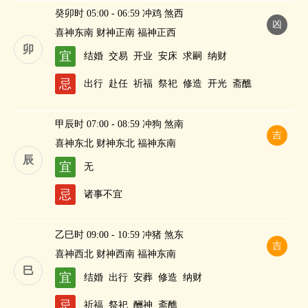
癸卯时 05:00 - 06:59 冲鸡 煞西
凶
喜神东南 财神正南 福神正西
卯
宜
结婚
交易
开业
安床
求嗣
纳财
忌
出行
赴任
祈福
祭祀
修造
开光
斋醮
甲辰时 07:00 - 08:59 冲狗 煞南
吉
喜神东北 财神东北 福神东南
辰
宜
无
忌
诸事不宜
乙巳时 09:00 - 10:59 冲猪 煞东
吉
喜神西北 财神西南 福神东南
巳
宜
结婚
出行
安葬
修造
纳财
忌
祈福
祭祀
酬神
斋醮