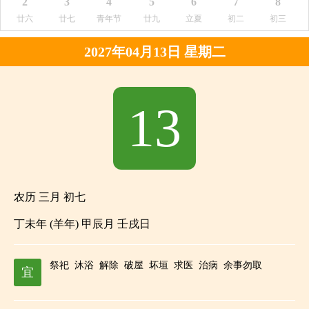
2
3
4
5
6
7
8
廿六
廿七
青年节
廿九
立夏
初二
初三
2027年04月13日 星期二
13
农历 三月 初七
丁未年 (羊年) 甲辰月 壬戌日
祭祀
沐浴
解除
破屋
坏垣
求医
治病
余事勿取
宜