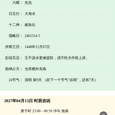
六曜：
先负
日五行：
大海水
十二神：
破执位
儒略日：
2461514.5
伊斯兰历：
1448年11月07日
彭祖百忌：
壬不汲水更难提防，戌不吃犬作怪上床。
胎神占方：
仓库栖外东南
24节气：
清明 第9天 （距下一个节气“谷雨”，还有7天）
2027年04月13日 时辰吉凶
庚子时 23:00 - 00:59 冲马 煞南