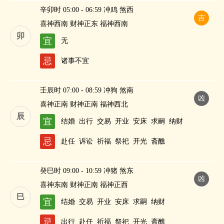
辛卯时 05:00 - 06:59 冲鸡 煞西
吉
喜神西南 财神正东 福神西南
卯
宜
无
忌
诸事不宜
壬辰时 07:00 - 08:59 冲狗 煞南
凶
喜神正南 财神正南 福神西北
辰
宜
结婚
出行
交易
开业
安床
求嗣
纳财
忌
赴任
诉讼
祈福
祭祀
开光
斋醮
癸巳时 09:00 - 10:59 冲猪 煞东
凶
喜神东南 财神正南 福神正西
巳
宜
结婚
交易
开业
安床
求嗣
纳财
忌
出行
赴任
祈福
祭祀
开光
斋醮