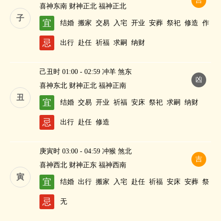
吉
喜神东南 财神正北 福神正北
子
宜
结婚
搬家
交易
入宅
开业
安葬
祭祀
修造
作
灶
酬神
斋醮
忌
出行
赴任
祈福
求嗣
纳财
己丑时 01:00 - 02:59 冲羊 煞东
凶
喜神东北 财神正北 福神正南
丑
宜
结婚
交易
开业
祈福
安床
祭祀
求嗣
纳财
忌
出行
赴任
修造
庚寅时 03:00 - 04:59 冲猴 煞北
吉
喜神西北 财神正东 福神西南
寅
宜
结婚
出行
搬家
入宅
赴任
祈福
安床
安葬
祭
祀
修造
纳财
忌
无