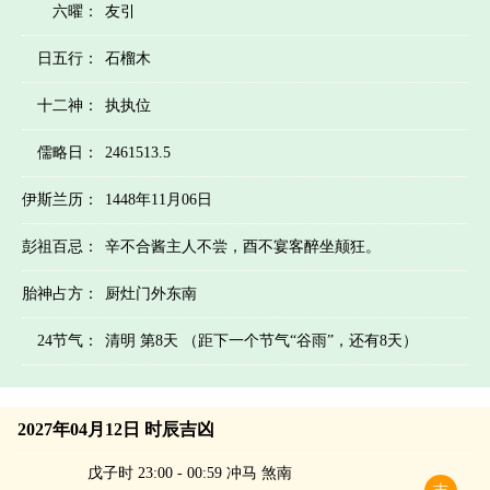
六曜：
友引
日五行：
石榴木
十二神：
执执位
儒略日：
2461513.5
伊斯兰历：
1448年11月06日
彭祖百忌：
辛不合酱主人不尝，酉不宴客醉坐颠狂。
胎神占方：
厨灶门外东南
24节气：
清明 第8天 （距下一个节气“谷雨”，还有8天）
2027年04月12日 时辰吉凶
戊子时 23:00 - 00:59 冲马 煞南