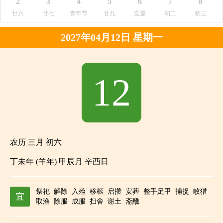
2
3
4
5
6
7
8
廿六
廿七
青年节
廿九
立夏
初二
初三
2027年04月12日 星期一
12
农历 三月 初六
丁未年 (羊年) 甲辰月 辛酉日
祭祀
解除
入殓
移柩
启攒
安葬
整手足甲
捕捉
畋猎
宜
取渔
除服
成服
扫舍
谢土
斋醮