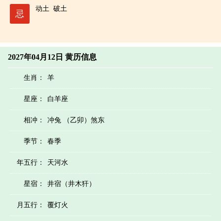
动土
破土
忌
2027年04月12日 黄历信息
生肖：
羊
星座：
白羊座
相冲：
冲兔 （乙卯）煞东
季节：
春季
年五行：
天河水
星宿：
井宿（井木犴）
月五行：
覆灯火