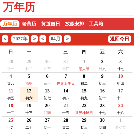
万年历
万年历
老黄历
黄道吉日
放假安排
工具箱
<
>
<
>
2027年
04月
返回今日
日
一
二
三
四
五
六
28
29
30
31
1
2
3
廿一
廿二
廿三
廿四
愚人节
廿六
廿七
4
5
6
7
8
9
10
廿八
清明
三十
世界卫生日
初二
初三
初四
11
12
13
14
15
16
17
初五
初六
初七
初八
初九
初十
十一
18
19
20
21
22
23
24
十二
十三
谷雨
十五
世界地球日
十七
十八
25
26
27
28
29
30
1
十九
二十
廿一
廿二
廿三
廿四
劳动节