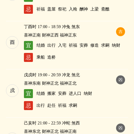
忌
祈福
盖屋
祭祀
入殓
酬神
上梁
斋醮
丁酉时 17:00 - 18:59 冲兔 煞东
吉
喜神正南 财神正西 福神正东
酉
宜
结婚
出行
入宅
祈福
安葬
修造
求嗣
纳财
忌
乘船
造桥
戊戌时 19:00 - 20:59 冲龙 煞北
凶
喜神东南 财神正北 福神正北
戌
宜
结婚
搬家
安葬
进人口
纳财
忌
出行
赴任
祈福
求嗣
己亥时 21:00 - 22:59 冲蛇 煞西
凶
喜神东北 财神正北 福神正南