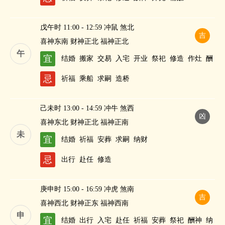
戊午时 11:00 - 12:59 冲鼠 煞北
吉
喜神东南 财神正北 福神正北
午
宜
结婚
搬家
交易
入宅
开业
祭祀
修造
作灶
酬
神
斋醮
忌
祈福
乘船
求嗣
造桥
己未时 13:00 - 14:59 冲牛 煞西
凶
喜神东北 财神正北 福神正南
未
宜
结婚
祈福
安葬
求嗣
纳财
忌
出行
赴任
修造
庚申时 15:00 - 16:59 冲虎 煞南
吉
喜神西北 财神正东 福神西南
申
宜
结婚
出行
入宅
赴任
祈福
安葬
祭祀
酬神
纳