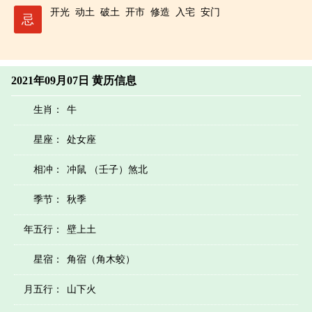
开光
动土
破土
开市
修造
入宅
安门
忌
2021年09月07日 黄历信息
生肖：
牛
星座：
处女座
相冲：
冲鼠 （壬子）煞北
季节：
秋季
年五行：
壁上土
星宿：
角宿（角木蛟）
月五行：
山下火