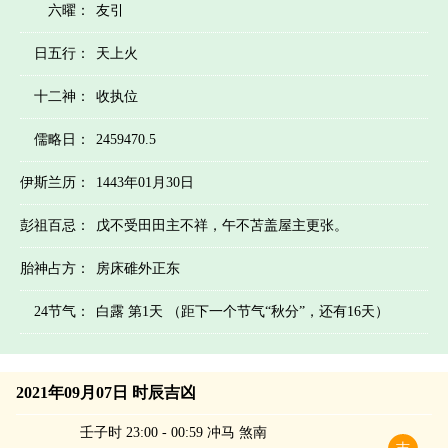
六曜：
友引
日五行：
天上火
十二神：
收执位
儒略日：
2459470.5
伊斯兰历：
1443年01月30日
彭祖百忌：
戊不受田田主不祥，午不苫盖屋主更张。
胎神占方：
房床碓外正东
24节气：
白露 第1天 （距下一个节气“秋分”，还有16天）
2021年09月07日 时辰吉凶
壬子时 23:00 - 00:59 冲马 煞南