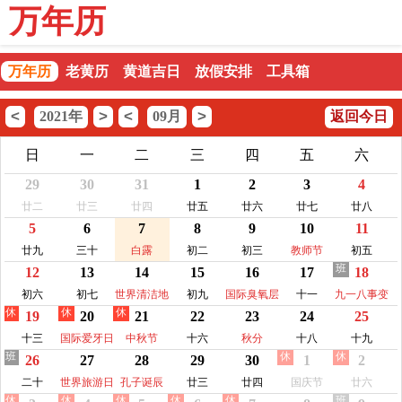
万年历
万年历
老黄历
黄道吉日
放假安排
工具箱
<
>
<
>
2021年
09月
返回今日
日
一
二
三
四
五
六
29
30
31
1
2
3
4
廿二
廿三
廿四
廿五
廿六
廿七
廿八
5
6
7
8
9
10
11
廿九
三十
白露
初二
初三
教师节
初五
班
12
13
14
15
16
17
18
初六
初七
世界清洁地
初九
国际臭氧层
十一
九一八事变
休
休
休
19
20
21
22
23
24
25
球日
保护日
纪念日
十三
国际爱牙日
中秋节
十六
秋分
十八
十九
班
休
休
26
27
28
29
30
1
2
二十
世界旅游日
孔子诞辰
廿三
廿四
国庆节
廿六
休
休
休
休
休
班