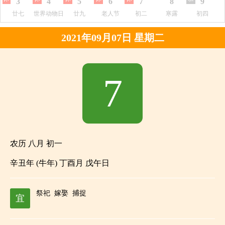
3
4
5
6
7
8
9
廿七
世界动物日
廿九
老人节
初二
寒露
初四
2021年09月07日 星期二
7
农历 八月 初一
辛丑年 (牛年) 丁酉月 戊午日
祭祀
嫁娶
捕捉
宜