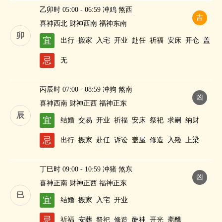
乙卯时 05:00 - 06:59 冲鸡 煞西
吉
喜神西北 财神西南 福神东南
卯
宜
出行
搬家
入宅
开业
赴任
祈福
安床
开仓
盖
屋
祭祀
修造
酬神
纳财
忌
无
丙辰时 07:00 - 08:59 冲狗 煞南
凶
喜神西南 财神正西 福神正东
辰
宜
结婚
交易
开业
祈福
安床
祭祀
求嗣
纳财
忌
出行
搬家
赴任
诉讼
盖屋
修造
入殓
上梁
丁巳时 09:00 - 10:59 冲猪 煞东
凶
喜神正南 财神正西 福神正东
巳
宜
结婚
搬家
入宅
开业
忌
祈福
安葬
祭祀
修造
酬神
开光
斋醮