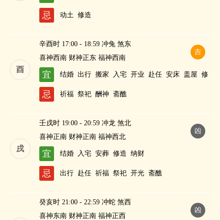
财
忌
动土
修造
辛酉时 17:00 - 18:59 冲兔 煞东
吉
喜神西南 财神正东 福神西南
酉
宜
结婚
出行
搬家
入宅
开业
赴任
安床
盖屋
修
造
作灶
求嗣
纳财
忌
祈福
祭祀
酬神
斋醮
壬戌时 19:00 - 20:59 冲龙 煞北
凶
喜神正南 财神正南 福神西北
戌
宜
结婚
入宅
安葬
修造
纳财
忌
出行
赴任
祈福
祭祀
开光
斋醮
癸亥时 21:00 - 22:59 冲蛇 煞西
凶
喜神东南 财神正南 福神正西