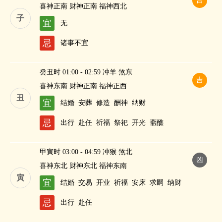
吉
喜神正南 财神正南 福神西北
子
宜
无
忌
诸事不宜
癸丑时 01:00 - 02:59 冲羊 煞东
吉
喜神东南 财神正南 福神正西
丑
宜
结婚
安葬
修造
酬神
纳财
忌
出行
赴任
祈福
祭祀
开光
斋醮
甲寅时 03:00 - 04:59 冲猴 煞北
凶
喜神东北 财神东北 福神东南
寅
宜
结婚
交易
开业
祈福
安床
求嗣
纳财
忌
出行
赴任