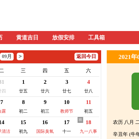
历
黄道吉日
放假安排
工具箱
>
2021
09月
返回今日
二
三
四
五
六
31
1
2
3
4
廿四
廿五
廿六
廿七
廿八
7
8
9
10
11
白露
初二
初三
教师节
初五
班
14
15
16
17
18
农历 八月 
界清洁
初九
国际臭氧
十一
九一八事
辛丑年 (牛