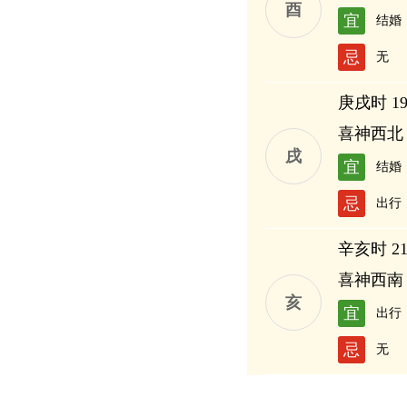
酉
宜
结婚
忌
无
庚戌时 19:
喜神西北
戌
宜
结婚
忌
出行
辛亥时 21:
喜神西南
亥
宜
出行
忌
无