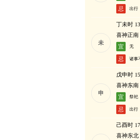
忌
出行
丁未时 13:
喜神正南
未
宜
无
忌
诸事
戊申时 15:
喜神东南
申
宜
祭祀
忌
出行
己酉时 17:
喜神东北