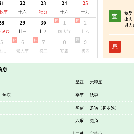
球日
层保护日
变纪念日
21
22
23
24
25
秋节
十六
秋分
十八
十九
嫁娶
宜
出火
休
休
28
29
30
1
2
进人
宅
子诞辰
廿三
廿四
国庆节
廿六
殓
休
休
班
5
6
7
8
9
忌
廿九
老人节
初二
寒露
初四
历信息
星座：
天秤座
）煞东
季节：
秋季
星宿：
参宿（参水猿）
六曜：
先负
十二神：
定执位