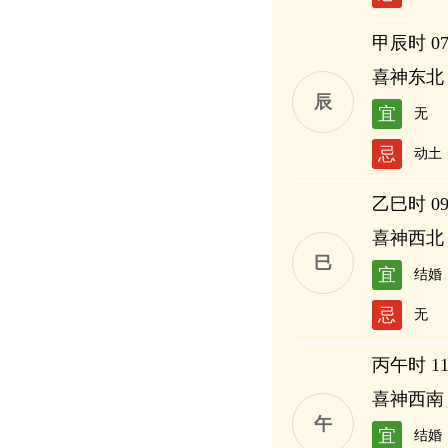
甲辰时 07:
喜神东北
辰
宜
无
忌
动土
乙巳时 09:
喜神西北
巳
宜
结婚
忌
无
丙午时 11:
喜神西南
午
宜
结婚