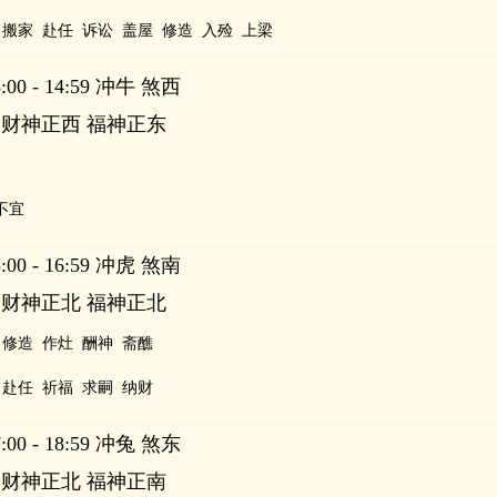
搬家
赴任
诉讼
盖屋
修造
入殓
上梁
00 - 14:59 冲牛 煞西
 财神正西 福神正东
不宜
00 - 16:59 冲虎 煞南
 财神正北 福神正北
修造
作灶
酬神
斋醮
赴任
祈福
求嗣
纳财
00 - 18:59 冲兔 煞东
 财神正北 福神正南