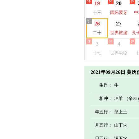
休
休
休
地
19
20
十三
国际爱牙
中
班
日
26
27
二十
世界旅游
孔
休
休
休
日
3
4
廿七
世界动物
日
2021年09月26日 黄
生肖：
牛
相冲：
冲羊 （辛未
年五行：
壁上土
月五行：
山下火
日五行：
涧下水