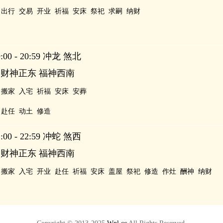
出行
交易
开业
祈福
安床
祭祀
求嗣
纳财
00 - 20:59 冲龙 煞北
 财神正东 福神西南
搬家
入宅
祈福
安床
安葬
赴任
动土
修造
00 - 22:59 冲蛇 煞西
 财神正东 福神西南
搬家
入宅
开业
赴任
祈福
安床
盖屋
祭祀
修造
作灶
酬神
纳财