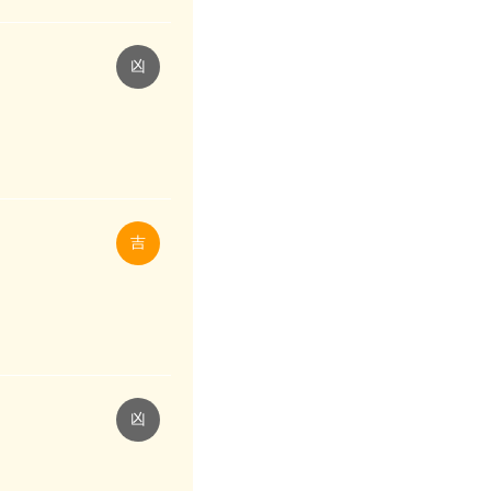
凶
吉
凶