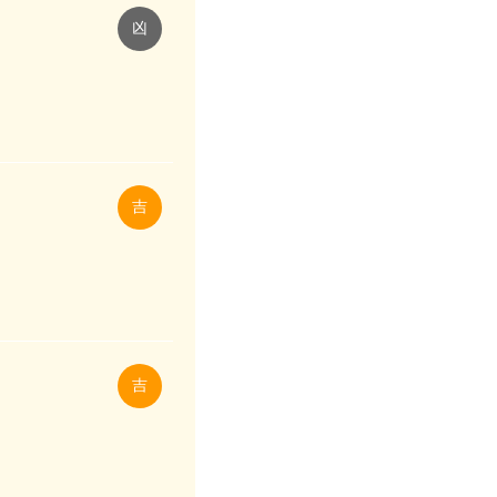
凶
吉
吉