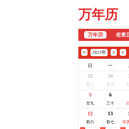
万年历
万年历
老黄
<
>
<
2021年
日
一
29
30
廿二
廿三
5
6
廿九
三十
12
13
初六
初七
世