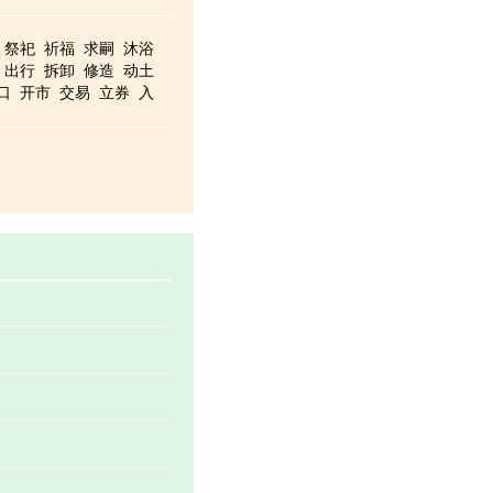
祭祀
祈福
求嗣
沐浴
出行
拆卸
修造
动土
口
开市
交易
立券
入
移徙
安床
栽种
纳畜
入
安葬
启攒
除服
成服