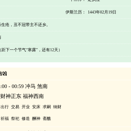
伊斯兰历：
1443年02月19日
必生疮，丑不冠带主不还乡。
南
 （距下一个节气“寒露”，还有12天）
辰吉凶
00 - 00:59 冲马 煞南
 财神正东 福神西南
出行
交易
开业
安床
求嗣
纳财
祈福
祭祀
修造
酬神
斋醮