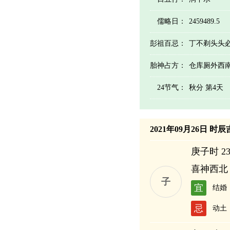
儒略日：
2459489.5
彭祖百忌：
丁不剃头头
胎神占方：
仓库厕外西
24节气：
秋分 第4天
2021年09月26日 时
庚子时 23:
喜神西北
子
宜
结婚
忌
动土