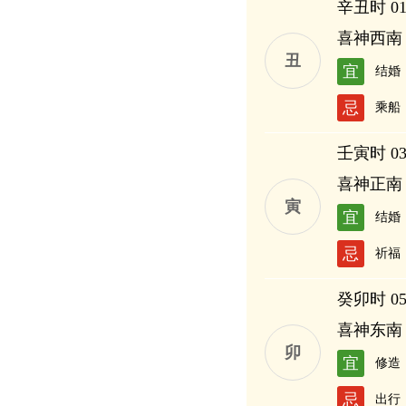
辛丑时 01:
喜神西南
丑
宜
结婚
忌
乘船
壬寅时 03:
喜神正南
寅
宜
结婚
忌
祈福
癸卯时 05:
喜神东南
卯
宜
修造
忌
出行