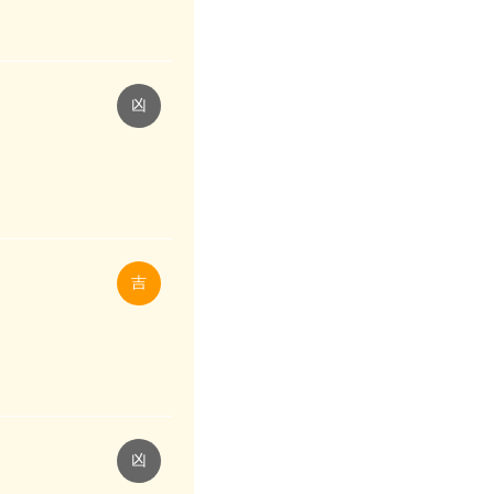
凶
吉
凶