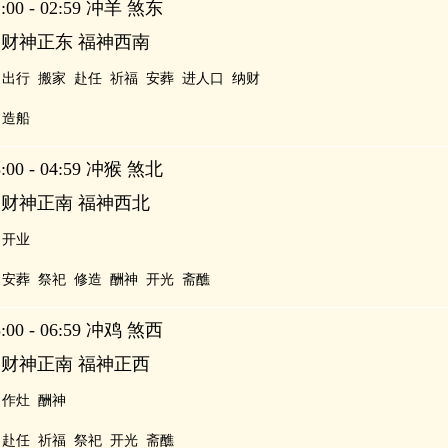
00 - 02:59 冲羊 煞东
 财神正东 福神西南
出行
搬家
赴任
祈福
安葬
进人口
纳财
造船
00 - 04:59 冲猴 煞北
 财神正南 福神西北
开业
安葬
祭祀
修造
酬神
开光
斋醮
00 - 06:59 冲鸡 煞西
 财神正南 福神正西
作灶
酬神
赴任
祈福
祭祀
开光
斋醮