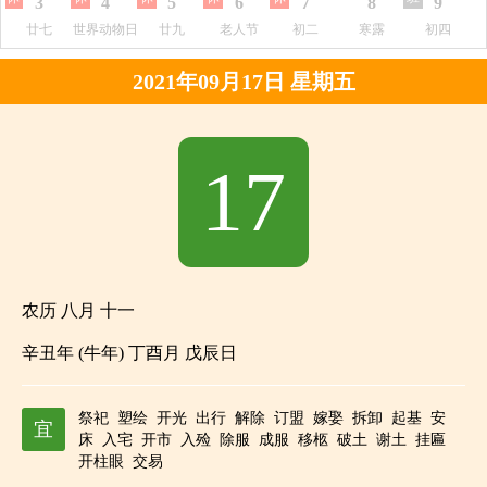
3
4
5
6
7
8
9
廿七
世界动物日
廿九
老人节
初二
寒露
初四
2021年09月17日 星期五
17
农历 八月 十一
辛丑年 (牛年) 丁酉月 戊辰日
祭祀
塑绘
开光
出行
解除
订盟
嫁娶
拆卸
起基
安
宜
床
入宅
开市
入殓
除服
成服
移柩
破土
谢土
挂匾
开柱眼
交易