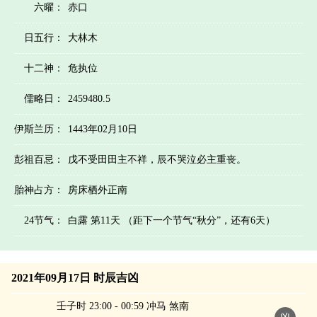
六曜：
赤口
日五行：
大林木
十二神：
危执位
儒略日：
2459480.5
伊斯兰历：
1443年02月10日
彭祖百忌：
戊不受田田主不祥，辰不哭泣必主重丧。
胎神占方：
房床栖外正南
24节气：
白露 第11天 （距下一个节气“秋分”，还有6天）
2021年09月17日 时辰吉凶
壬子时 23:00 - 00:59 冲马 煞南