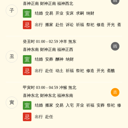
凶
喜神正南 财神正南 福神西北
子
宜
结婚
交易
开业
安床
求嗣
纳财
忌
出行
搬家
赴任
诉讼
祈福
祭祀
修造
开光
斋
醮
癸丑时 01:00 - 02:59 冲羊 煞东
凶
喜神东南 财神正南 福神正西
丑
宜
结婚
安葬
酬神
纳财
忌
出行
赴任
动土
祈福
祭祀
修造
开光
斋醮
甲寅时 03:00 - 04:59 冲猴 煞北
吉
喜神东北 财神东北 福神东南
寅
宜
结婚
搬家
交易
入宅
开业
祈福
安葬
祭祀
修
造
作灶
酬神
求嗣
斋醮
忌
出行
赴任