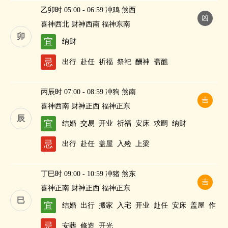
乙卯时 05:00 - 06:59 冲鸡 煞西
凶
喜神西北 财神西南 福神东南
卯
宜
纳财
忌
出行
赴任
祈福
祭祀
酬神
斋醮
丙辰时 07:00 - 08:59 冲狗 煞南
吉
喜神西南 财神正西 福神正东
辰
宜
结婚
交易
开业
祈福
安床
求嗣
纳财
忌
出行
赴任
盖屋
入殓
上梁
丁巳时 09:00 - 10:59 冲猪 煞东
吉
喜神正南 财神正西 福神正东
巳
宜
结婚
出行
搬家
入宅
开业
赴任
安床
盖屋
作
灶
纳财
忌
安葬
修造
开光