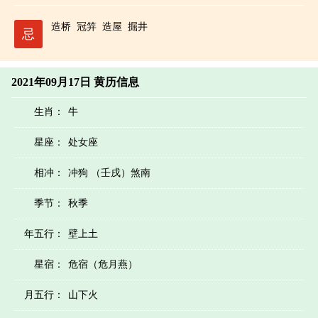
造桥
冠笄
造屋
掘井
忌
2021年09月17日 黄历信息
生肖：
牛
星座：
处女座
相冲：
冲狗 （壬戌）煞南
季节：
秋季
年五行：
壁上土
星宿：
危宿（危月燕）
月五行：
山下火