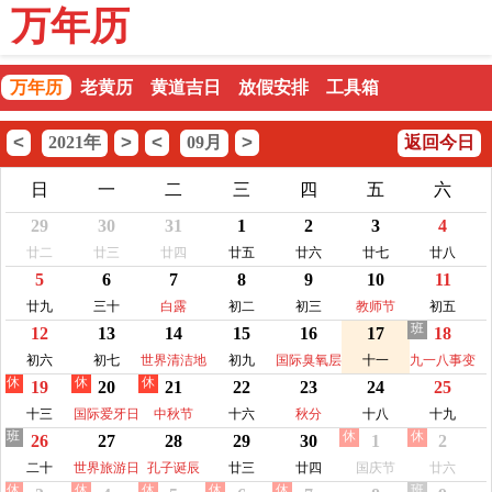
万年历
万年历
老黄历
黄道吉日
放假安排
工具箱
<
>
<
>
2021年
09月
返回今日
日
一
二
三
四
五
六
29
30
31
1
2
3
4
廿二
廿三
廿四
廿五
廿六
廿七
廿八
5
6
7
8
9
10
11
廿九
三十
白露
初二
初三
教师节
初五
班
12
13
14
15
16
17
18
初六
初七
世界清洁地
初九
国际臭氧层
十一
九一八事变
休
休
休
19
20
21
22
23
24
25
球日
保护日
纪念日
十三
国际爱牙日
中秋节
十六
秋分
十八
十九
班
休
休
26
27
28
29
30
1
2
二十
世界旅游日
孔子诞辰
廿三
廿四
国庆节
廿六
休
休
休
休
休
班