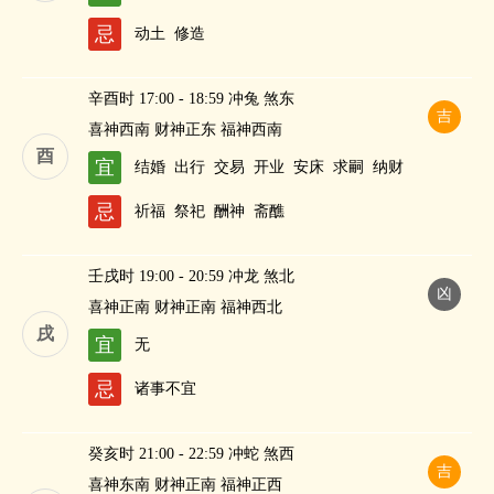
财
忌
动土
修造
辛酉时 17:00 - 18:59 冲兔 煞东
吉
喜神西南 财神正东 福神西南
酉
宜
结婚
出行
交易
开业
安床
求嗣
纳财
忌
祈福
祭祀
酬神
斋醮
壬戌时 19:00 - 20:59 冲龙 煞北
凶
喜神正南 财神正南 福神西北
戌
宜
无
忌
诸事不宜
癸亥时 21:00 - 22:59 冲蛇 煞西
吉
喜神东南 财神正南 福神正西