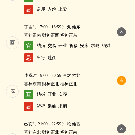
忌
盖屋
入殓
上梁
丁酉时 17:00 - 18:59 冲兔 煞东
凶
喜神正南 财神正西 福神正东
酉
宜
结婚
交易
开业
祈福
安床
求嗣
纳财
忌
出行
赴任
戊戌时 19:00 - 20:59 冲龙 煞北
吉
喜神东南 财神正北 福神正北
戌
宜
结婚
开业
安葬
忌
祈福
乘船
求嗣
己亥时 21:00 - 22:59 冲蛇 煞西
凶
喜神东北 财神正北 福神正南