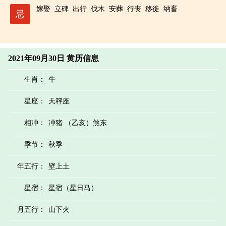
嫁娶
立碑
出行
伐木
安葬
行丧
移徙
纳畜
忌
2021年09月30日 黄历信息
生肖：
牛
星座：
天秤座
相冲：
冲猪 （乙亥）煞东
季节：
秋季
年五行：
壁上土
星宿：
星宿（星日马）
月五行：
山下火