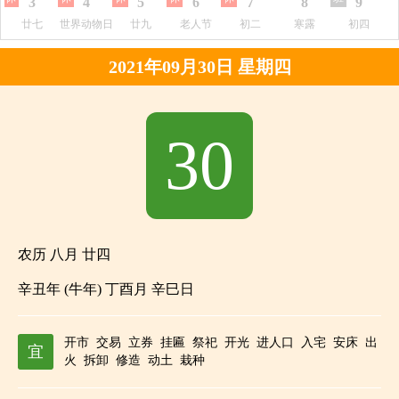
3
4
5
6
7
8
9
廿七
世界动物日
廿九
老人节
初二
寒露
初四
2021年09月30日 星期四
30
农历 八月 廿四
辛丑年 (牛年) 丁酉月 辛巳日
开市
交易
立券
挂匾
祭祀
开光
进人口
入宅
安床
出
宜
火
拆卸
修造
动土
栽种