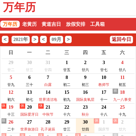
万年历
万年历
老黄历
黄道吉日
放假安排
工具箱
<
>
<
>
2021年
09月
返回今日
日
一
二
三
四
五
六
29
30
31
1
2
3
4
廿二
廿三
廿四
廿五
廿六
廿七
廿八
5
6
7
8
9
10
11
廿九
三十
白露
初二
初三
教师节
初五
班
12
13
14
15
16
17
18
初六
初七
世界清洁地
初九
国际臭氧层
十一
九一八事变
休
休
休
19
20
21
22
23
24
25
球日
保护日
纪念日
十三
国际爱牙日
中秋节
十六
秋分
十八
十九
班
休
休
26
27
28
29
30
1
2
二十
世界旅游日
孔子诞辰
廿三
廿四
国庆节
廿六
休
休
休
休
休
班