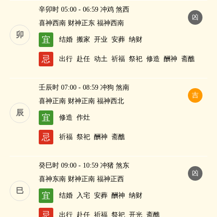
辛卯时 05:00 - 06:59 冲鸡 煞西
凶
喜神西南 财神正东 福神西南
卯
宜
结婚
搬家
开业
安葬
纳财
忌
出行
赴任
动土
祈福
祭祀
修造
酬神
斋醮
壬辰时 07:00 - 08:59 冲狗 煞南
吉
喜神正南 财神正南 福神西北
辰
宜
修造
作灶
忌
祈福
祭祀
酬神
斋醮
癸巳时 09:00 - 10:59 冲猪 煞东
凶
喜神东南 财神正南 福神正西
巳
宜
结婚
入宅
安葬
酬神
纳财
忌
出行
赴任
祈福
祭祀
开光
斋醮