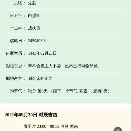
六曜：
先胜
日五行：
白腊金
十二神：
成执位
儒略日：
2459493.5
伊斯兰历：
1443年02月23日
彭祖百忌：
辛不合酱主人不尝，已不远行财物伏藏。
胎神占方：
厨灶床外正西
24节气：
秋分 第8天 （距下一个节气“寒露”，还有8天）
2021年09月30日 时辰吉凶
戊子时 23:00 - 00:59 冲马 煞南