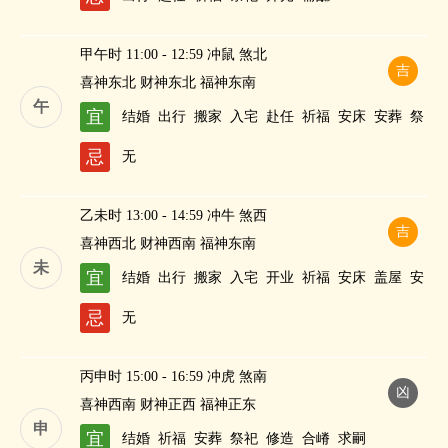
甲午时 11:00 - 12:59 冲鼠 煞北
吉
喜神东北 财神东北 福神东南
午
宜
结婚
出行
搬家
入宅
赴任
祈福
安床
安葬
祭
祀
修造
纳财
忌
无
乙未时 13:00 - 14:59 冲牛 煞西
吉
喜神西北 财神西南 福神东南
未
宜
结婚
出行
搬家
入宅
开业
祈福
安床
盖屋
安
葬
祭祀
修造
作灶
求嗣
斋醮
忌
无
丙申时 15:00 - 16:59 冲虎 煞南
凶
喜神西南 财神正西 福神正东
申
宜
结婚
祈福
安葬
祭祀
修造
合嵴
求嗣