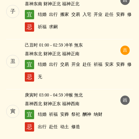
凶
喜神东南 财神正北 福神正北
子
宜
结婚
出行
搬家
交易
入宅
开业
赴任
安葬
修
造
纳财
忌
祈福
求嗣
己丑时 01:00 - 02:59 冲羊 煞东
吉
喜神东北 财神正北 福神正南
丑
宜
结婚
出行
交易
开业
赴任
祈福
安床
安葬
修
造
求嗣
纳财
忌
无
庚寅时 03:00 - 04:59 冲猴 煞北
凶
喜神西北 财神正东 福神西南
寅
宜
结婚
祈福
安葬
祭祀
酬神
纳财
忌
出行
赴任
动土
修造