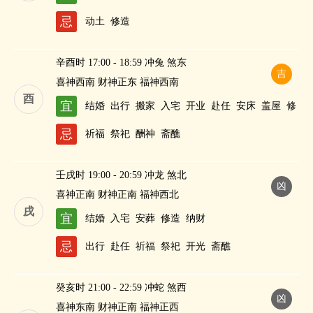
财
忌
动土
修造
辛酉时 17:00 - 18:59 冲兔 煞东
吉
喜神西南 财神正东 福神西南
酉
宜
结婚
出行
搬家
入宅
开业
赴任
安床
盖屋
修
造
作灶
求嗣
纳财
忌
祈福
祭祀
酬神
斋醮
壬戌时 19:00 - 20:59 冲龙 煞北
凶
喜神正南 财神正南 福神西北
戌
宜
结婚
入宅
安葬
修造
纳财
忌
出行
赴任
祈福
祭祀
开光
斋醮
癸亥时 21:00 - 22:59 冲蛇 煞西
凶
喜神东南 财神正南 福神正西