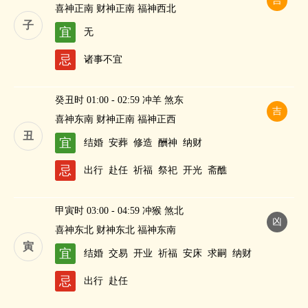
吉
喜神正南 财神正南 福神西北
子
宜
无
忌
诸事不宜
癸丑时 01:00 - 02:59 冲羊 煞东
吉
喜神东南 财神正南 福神正西
丑
宜
结婚
安葬
修造
酬神
纳财
忌
出行
赴任
祈福
祭祀
开光
斋醮
甲寅时 03:00 - 04:59 冲猴 煞北
凶
喜神东北 财神东北 福神东南
寅
宜
结婚
交易
开业
祈福
安床
求嗣
纳财
忌
出行
赴任