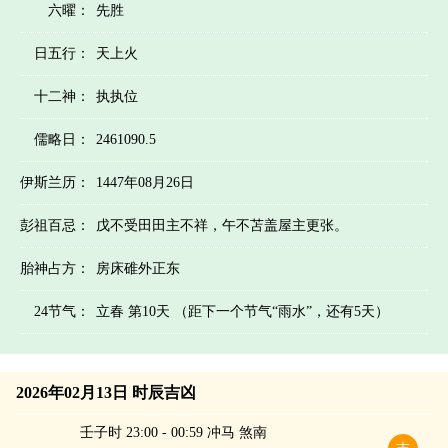
六曜：
先胜
日五行：
天上火
十二神：
执执位
儒略日：
2461090.5
伊斯兰历：
1447年08月26日
彭祖百忌：
戊不受田田主不祥，午不苫盖屋主更张。
胎神占方：
房床碓外正东
24节气：
立春 第10天 （距下一个节气“雨水”，还有5天）
2026年02月13日 时辰吉凶
壬子时 23:00 - 00:59 冲马 煞南