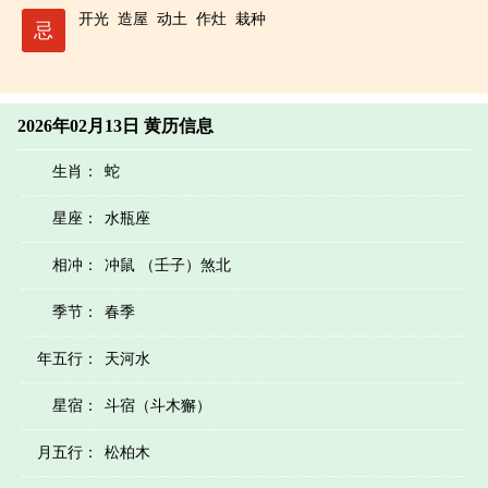
开光
造屋
动土
作灶
栽种
忌
2026年02月13日 黄历信息
生肖：
蛇
星座：
水瓶座
相冲：
冲鼠 （壬子）煞北
季节：
春季
年五行：
天河水
星宿：
斗宿（斗木獬）
月五行：
松柏木