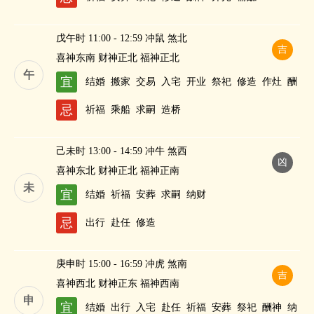
戊午时 11:00 - 12:59 冲鼠 煞北
吉
喜神东南 财神正北 福神正北
午
宜
结婚
搬家
交易
入宅
开业
祭祀
修造
作灶
酬
神
斋醮
忌
祈福
乘船
求嗣
造桥
己未时 13:00 - 14:59 冲牛 煞西
凶
喜神东北 财神正北 福神正南
未
宜
结婚
祈福
安葬
求嗣
纳财
忌
出行
赴任
修造
庚申时 15:00 - 16:59 冲虎 煞南
吉
喜神西北 财神正东 福神西南
申
宜
结婚
出行
入宅
赴任
祈福
安葬
祭祀
酬神
纳