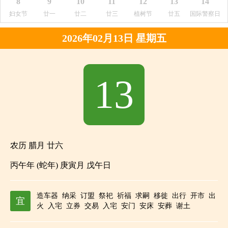
8
9
10
11
12
13
14
妇女节
廿一
廿二
廿三
植树节
廿五
国际警察日
2026年02月13日 星期五
13
农历 腊月 廿六
丙午年 (蛇年) 庚寅月 戊午日
造车器
纳采
订盟
祭祀
祈福
求嗣
移徙
出行
开市
出
宜
火
入宅
立券
交易
入宅
安门
安床
安葬
谢土