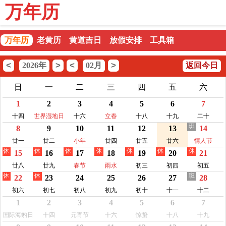
万年历
万年历
老黄历
黄道吉日
放假安排
工具箱
<
>
<
>
2026年
02月
返回今日
日
一
二
三
四
五
六
1
2
3
4
5
6
7
十四
世界湿地日
十六
立春
十八
十九
二十
班
8
9
10
11
12
13
14
廿一
廿二
小年
廿四
廿五
廿六
情人节
休
休
休
休
休
休
休
15
16
17
18
19
20
21
廿八
廿九
春节
雨水
初三
初四
初五
休
休
班
22
23
24
25
26
27
28
初六
初七
初八
初九
初十
十一
十二
1
2
3
4
5
6
7
国际海豹日
十四
元宵节
十六
惊蛰
十八
十九