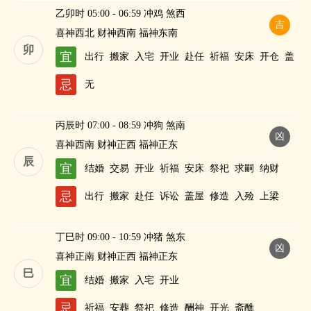
乙卯时 05:00 - 06:59 冲鸡 煞西
吉
喜神西北 财神西南 福神东南
卯
宜
出行
搬家
入宅
开业
赴任
祈福
安床
开仓
盖
屋
祭祀
修造
酬神
纳财
忌
无
丙辰时 07:00 - 08:59 冲狗 煞南
凶
喜神西南 财神正西 福神正东
辰
宜
结婚
交易
开业
祈福
安床
祭祀
求嗣
纳财
忌
出行
搬家
赴任
诉讼
盖屋
修造
入殓
上梁
丁巳时 09:00 - 10:59 冲猪 煞东
凶
喜神正南 财神正西 福神正东
巳
宜
结婚
搬家
入宅
开业
忌
祈福
安葬
祭祀
修造
酬神
开光
斋醮