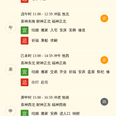
戊午时 11:00 - 12:59 冲鼠 煞北
吉
喜神东南 财神正北 福神正北
午
宜
结婚
搬家
入宅
安床
安葬
修造
忌
祈福
乘船
求嗣
己未时 13:00 - 14:59 冲牛 煞西
吉
喜神东北 财神正北 福神正南
未
宜
结婚
搬家
交易
开业
祈福
安床
盖屋
祭祀
修
造
作灶
求嗣
纳财
忌
出行
赴任
庚申时 15:00 - 16:59 冲虎 煞南
凶
喜神西北 财神正东 福神西南
申
宜
结婚
搬家
安葬
进人口
纳财