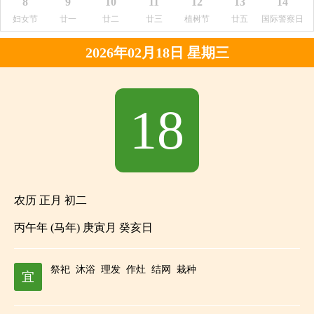
8
9
10
11
12
13
14
妇女节
廿一
廿二
廿三
植树节
廿五
国际警察日
2026年02月18日 星期三
18
农历 正月 初二
丙午年 (马年) 庚寅月 癸亥日
祭祀
沐浴
理发
作灶
结网
栽种
宜