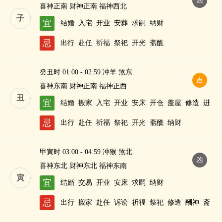
凶
喜神正南 财神正南 福神西北
子
宜
结婚
入宅
开业
安葬
求嗣
纳财
忌
出行
赴任
祈福
祭祀
开光
斋醮
癸丑时 01:00 - 02:59 冲羊 煞东
吉
喜神东南 财神正南 福神正西
丑
宜
结婚
搬家
入宅
开业
安床
开仓
盖屋
修造
进
人口
忌
出行
赴任
祈福
祭祀
开光
斋醮
纳财
甲寅时 03:00 - 04:59 冲猴 煞北
凶
喜神东北 财神东北 福神东南
寅
宜
结婚
交易
开业
安床
求嗣
纳财
忌
出行
搬家
赴任
诉讼
祈福
祭祀
修造
酬神
斋
醮