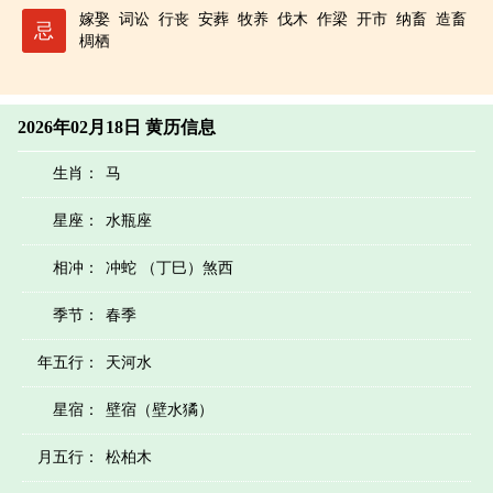
嫁娶
词讼
行丧
安葬
牧养
伐木
作梁
开市
纳畜
造畜
忌
椆栖
2026年02月18日 黄历信息
生肖：
马
星座：
水瓶座
相冲：
冲蛇 （丁巳）煞西
季节：
春季
年五行：
天河水
星宿：
壁宿（壁水獝）
月五行：
松柏木