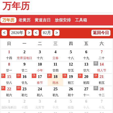
万年历
万年历
老黄历
黄道吉日
放假安排
工具箱
<
>
<
>
2026年
02月
返回今日
日
一
二
三
四
五
六
1
2
3
4
5
6
7
十四
世界湿地日
十六
立春
十八
十九
二十
班
8
9
10
11
12
13
14
廿一
廿二
小年
廿四
廿五
廿六
情人节
休
休
休
休
休
休
休
15
16
17
18
19
20
21
廿八
廿九
春节
雨水
初三
初四
初五
休
休
班
22
23
24
25
26
27
28
初六
初七
初八
初九
初十
十一
十二
1
2
3
4
5
6
7
国际海豹日
十四
元宵节
十六
惊蛰
十八
十九