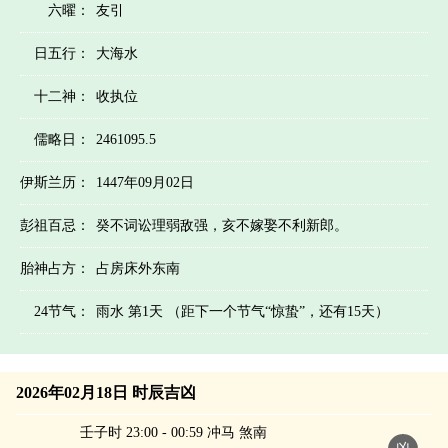
六曜：
友引
日五行：
大海水
十二神：
收执位
儒略日：
2461095.5
伊斯兰历：
1447年09月02日
彭祖百忌：
癸不词讼理弱敌强，亥不嫁娶不利新郎。
胎神占方：
占房床外东南
24节气：
雨水 第1天 （距下一个节气“惊蛰”，还有15天）
2026年02月18日 时辰吉凶
壬子时 23:00 - 00:59 冲马 煞南