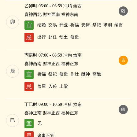
乙卯时 05:00 - 06:59 冲鸡 煞西
凶
喜神西北 财神西南 福神东南
卯
宜
结婚
交易
开业
祈福
安床
祭祀
求嗣
纳财
忌
出行
赴任
动土
修造
丙辰时 07:00 - 08:59 冲狗 煞南
吉
喜神西南 财神正西 福神正东
辰
宜
祈福
祭祀
修造
作灶
酬神
斋醮
忌
盖屋
入殓
上梁
丁巳时 09:00 - 10:59 冲猪 煞东
凶
喜神正南 财神正西 福神正东
巳
宜
无
忌
诸事不宜