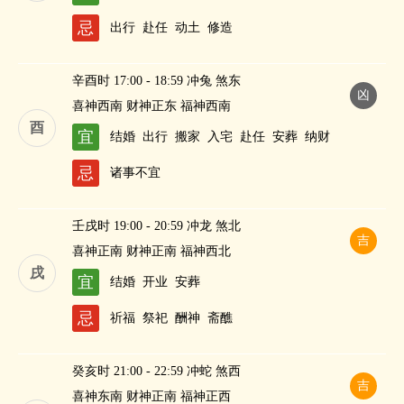
忌
出行
赴任
动土
修造
辛酉时 17:00 - 18:59 冲兔 煞东
凶
喜神西南 财神正东 福神西南
酉
宜
结婚
出行
搬家
入宅
赴任
安葬
纳财
忌
诸事不宜
壬戌时 19:00 - 20:59 冲龙 煞北
吉
喜神正南 财神正南 福神西北
戌
宜
结婚
开业
安葬
忌
祈福
祭祀
酬神
斋醮
癸亥时 21:00 - 22:59 冲蛇 煞西
吉
喜神东南 财神正南 福神正西