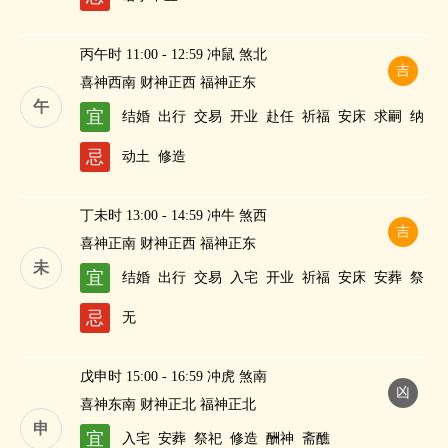
丙午时 11:00 - 12:59 冲鼠 煞北
吉
喜神西南 财神正西 福神正东
午
宜
结婚
出行
交易
开业
赴任
祈福
安床
求嗣
纳
财
忌
动土
修造
丁未时 13:00 - 14:59 冲牛 煞西
吉
喜神正南 财神正西 福神正东
未
宜
结婚
出行
交易
入宅
开业
祈福
安床
安葬
祭
祀
修造
求嗣
纳财
忌
无
戊申时 15:00 - 16:59 冲虎 煞南
凶
喜神东南 财神正北 福神正北
申
宜
入宅
安葬
祭祀
修造
酬神
斋醮