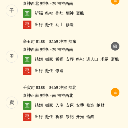
吉
喜神西北 财神正东 福神西南
子
宜
祈福
祭祀
作灶
酬神
斋醮
忌
出行
赴任
动土
修造
辛丑时 01:00 - 02:59 冲羊 煞东
凶
喜神西南 财神正东 福神西南
丑
宜
结婚
搬家
祈福
安葬
祭祀
进人口
求嗣
斋醮
纳财
忌
出行
赴任
修造
壬寅时 03:00 - 04:59 冲猴 煞北
吉
喜神正南 财神正南 福神西北
寅
宜
结婚
搬家
入宅
安床
安葬
修造
纳财
忌
出行
赴任
祈福
祭祀
开光
斋醮