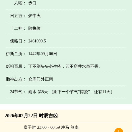
六曜：
赤口
日五行：
炉中火
十二神：
除执位
儒略日：
2461099.5
伊斯兰历：
1447年09月06日
彭祖百忌：
丁不剃头头必生疮，卯不穿井水泉不香。
胎神占方：
仓库门外正南
24节气：
雨水 第5天 （距下一个节气“惊蛰”，还有11天）
2026年02月22日 时辰吉凶
庚子时 23:00 - 00:59 冲马 煞南