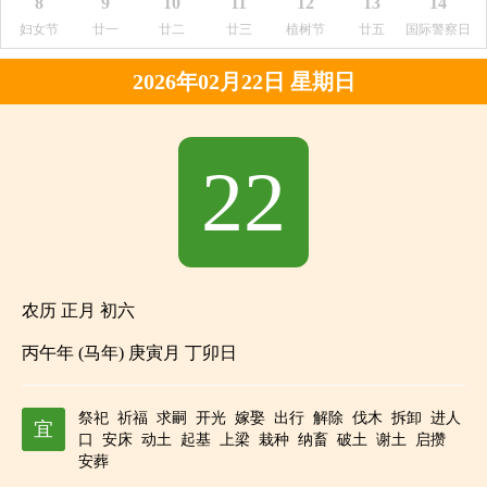
8
9
10
11
12
13
14
妇女节
廿一
廿二
廿三
植树节
廿五
国际警察日
2026年02月22日 星期日
22
农历 正月 初六
丙午年 (马年) 庚寅月 丁卯日
祭祀
祈福
求嗣
开光
嫁娶
出行
解除
伐木
拆卸
进人
宜
口
安床
动土
起基
上梁
栽种
纳畜
破土
谢土
启攒
安葬