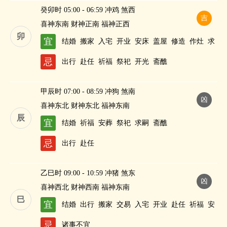
癸卯时 05:00 - 06:59 冲鸡 煞西
吉
喜神东南 财神正南 福神正西
卯
宜
结婚
搬家
入宅
开业
安床
盖屋
修造
作灶
求
嗣
忌
出行
赴任
祈福
祭祀
开光
斋醮
甲辰时 07:00 - 08:59 冲狗 煞南
凶
喜神东北 财神东北 福神东南
辰
宜
结婚
祈福
安葬
祭祀
求嗣
斋醮
忌
出行
赴任
乙巳时 09:00 - 10:59 冲猪 煞东
凶
喜神西北 财神西南 福神东南
巳
宜
结婚
出行
搬家
交易
入宅
开业
赴任
祈福
安
葬
修造
求嗣
纳财
忌
诸事不宜