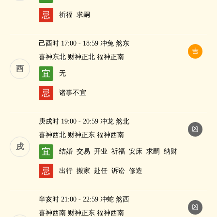
忌
祈福
求嗣
己酉时 17:00 - 18:59 冲兔 煞东
吉
喜神东北 财神正北 福神正南
酉
宜
无
忌
诸事不宜
庚戌时 19:00 - 20:59 冲龙 煞北
凶
喜神西北 财神正东 福神西南
戌
宜
结婚
交易
开业
祈福
安床
求嗣
纳财
忌
出行
搬家
赴任
诉讼
修造
辛亥时 21:00 - 22:59 冲蛇 煞西
凶
喜神西南 财神正东 福神西南