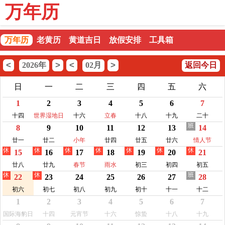
万年历
万年历
老黄历
黄道吉日
放假安排
工具箱
<
>
<
>
2026年
02月
返回今日
日
一
二
三
四
五
六
1
2
3
4
5
6
7
十四
世界湿地日
十六
立春
十八
十九
二十
班
8
9
10
11
12
13
14
廿一
廿二
小年
廿四
廿五
廿六
情人节
休
休
休
休
休
休
休
15
16
17
18
19
20
21
廿八
廿九
春节
雨水
初三
初四
初五
休
休
班
22
23
24
25
26
27
28
初六
初七
初八
初九
初十
十一
十二
1
2
3
4
5
6
7
国际海豹日
十四
元宵节
十六
惊蛰
十八
十九