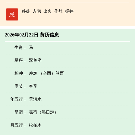
移徙
入宅
出火
作灶
掘井
忌
2026年02月22日 黄历信息
生肖：
马
星座：
双鱼座
相冲：
冲鸡 （辛酉）煞西
季节：
春季
年五行：
天河水
星宿：
昴宿（昴日鸡）
月五行：
松柏木