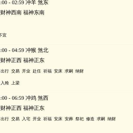
00 - 02:59 冲羊 煞东
 财神西南 福神东南
不宜
00 - 04:59 冲猴 煞北
 财神正西 福神正东
出行
交易
开业
赴任
祈福
安床
求嗣
纳财
入殓
上梁
00 - 06:59 冲鸡 煞西
 财神正西 福神正东
出行
交易
入宅
开业
祈福
安床
安葬
祭祀
修造
求嗣
纳财