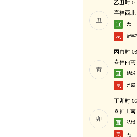
乙丑时 01:
喜神西北
丑
宜
无
忌
诸事
丙寅时 03:
喜神西南
寅
宜
结婚
忌
盖屋
丁卯时 05:
喜神正南
卯
宜
结婚
忌
无