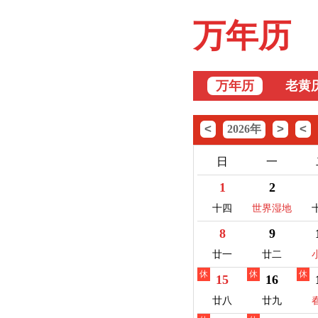
万年历
万年历
老黄
<
>
<
2026年
日
一
1
2
十四
世界湿地
日
8
9
廿一
廿二
休
休
休
15
16
廿八
廿九