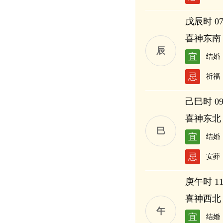
戊辰时 07:
喜神东南
辰
宜
结婚
忌
祈福
己巳时 09:
喜神东北
巳
宜
结婚
忌
安葬
庚午时 11:
喜神西北
午
宜
结婚