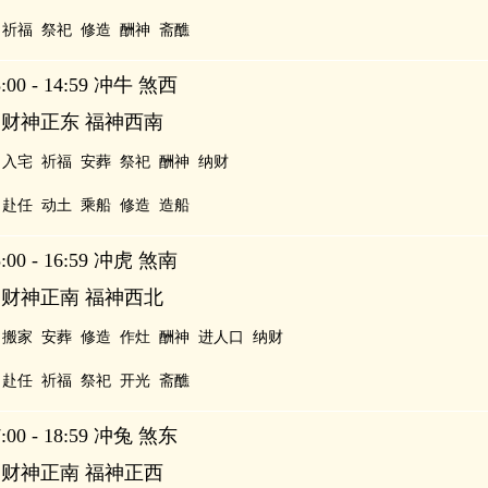
祈福
祭祀
修造
酬神
斋醮
00 - 14:59 冲牛 煞西
 财神正东 福神西南
入宅
祈福
安葬
祭祀
酬神
纳财
赴任
动土
乘船
修造
造船
00 - 16:59 冲虎 煞南
 财神正南 福神西北
搬家
安葬
修造
作灶
酬神
进人口
纳财
赴任
祈福
祭祀
开光
斋醮
00 - 18:59 冲兔 煞东
 财神正南 福神正西