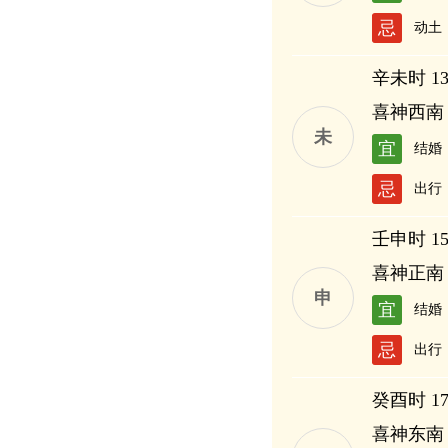
忌
动土
辛未时 13:
喜神西南
未
宜
结婚
忌
出行
壬申时 15:
喜神正南
申
宜
结婚
忌
出行
癸酉时 17:
喜神东南