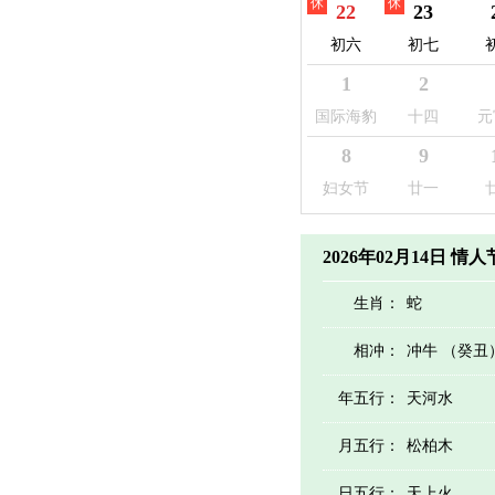
休
休
22
23
初六
初七
1
2
国际海豹
十四
元
日
8
9
妇女节
廿一
2026年02月14日 情
生肖：
蛇
相冲：
冲牛 （癸丑
年五行：
天河水
月五行：
松柏木
日五行：
天上火