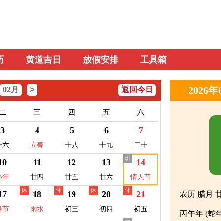
历
黄道吉日
放假安排
工具箱
>
2026
02月
返回今日
二
三
四
五
六
3
4
5
6
7
十六
立春
十八
十九
二十
班
10
11
12
13
14
小年
廿四
廿五
廿六
情人节
休
休
休
休
17
18
19
20
21
农历 腊月 
春节
雨水
初三
初四
初五
丙午年 (蛇