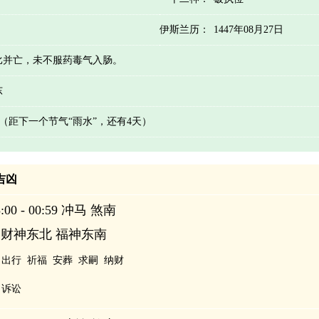
伊斯兰历：
1447年08月27日
比并亡，未不服药毒气入肠。
东
天 （距下一个节气“雨水”，还有4天）
辰吉凶
00 - 00:59 冲马 煞南
 财神东北 福神东南
出行
祈福
安葬
求嗣
纳财
诉讼