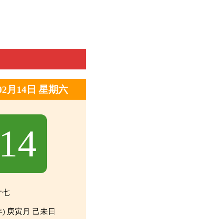
年02月14日 星期六
14
廿七
年) 庚寅月 己未日