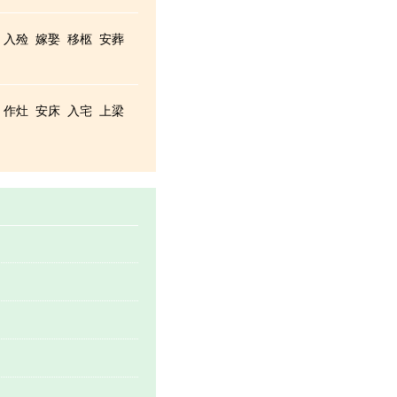
入殓
嫁娶
移柩
安葬
作灶
安床
入宅
上梁