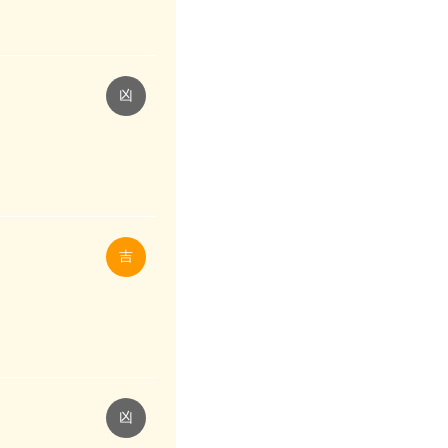
凶
吉
凶