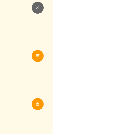
凶
吉
吉