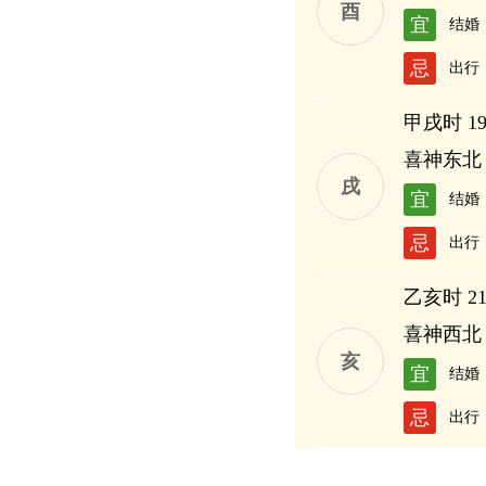
酉
宜
结婚
忌
出行
甲戌时 19:
喜神东北
戌
宜
结婚
忌
出行
乙亥时 21:
喜神西北
亥
宜
结婚
忌
出行