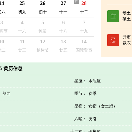
班
24
25
26
27
28
初八
初九
初十
十一
十二
动土
宜
破土
3
4
5
6
7
宵节
十六
惊蛰
十八
十九
开市
忌
10
11
12
13
14
裁衣
廿二
廿三
植树节
廿五
国际警察
日
人节 黄历信息
星座：
水瓶座
）煞西
季节：
春季
星宿：
女宿（女土蝠）
六曜：
友引
十二神：
破执位