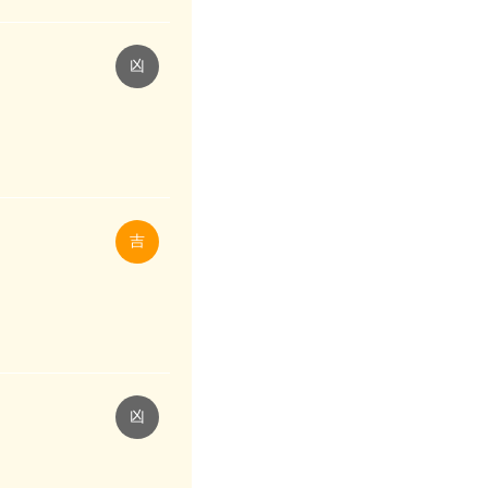
凶
吉
凶