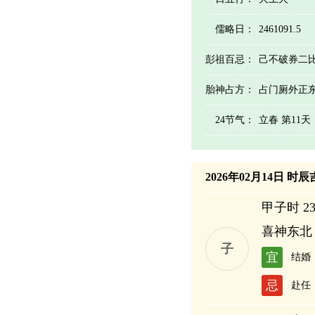
儒略日：
2461091.5
彭祖百忌：
己不破券二
胎神占方：
占门厕外正
24节气：
立春 第11
2026年02月14日 时
甲子时 23:
喜神东北
子
宜
结婚
忌
赴任