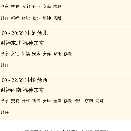
搬家
交易
入宅
开业
安葬
求嗣
赴任
祈福
祭祀
修造
酬神
斋醮
00 - 20:59 冲龙 煞北
 财神东北 福神东南
搬家
入宅
祈福
安床
安葬
祭祀
修造
赴任
00 - 22:59 冲蛇 煞西
 财神西南 福神东南
搬家
交易
开业
祈福
安床
盖屋
修造
作灶
求嗣
纳财
赴任