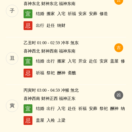
吉
喜神东北 财神东北 福神东南
子
宜
结婚
搬家
入宅
祈福
安床
安葬
修造
忌
出行
赴任
纳财
乙丑时 01:00 - 02:59 冲羊 煞东
吉
喜神西北 财神西南 福神东南
丑
宜
结婚
出行
搬家
入宅
开业
赴任
安床
盖屋
修
造
作灶
纳财
忌
祈福
祭祀
酬神
斋醮
丙寅时 03:00 - 04:59 冲猴 煞北
凶
喜神西南 财神正西 福神正东
寅
宜
结婚
出行
入宅
赴任
祈福
安葬
祭祀
酬神
纳
财
忌
盖屋
入殓
上梁