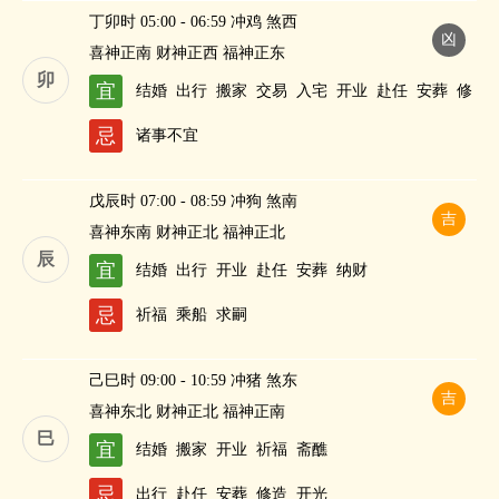
丁卯时 05:00 - 06:59 冲鸡 煞西
凶
喜神正南 财神正西 福神正东
卯
宜
结婚
出行
搬家
交易
入宅
开业
赴任
安葬
修
造
求嗣
纳财
忌
诸事不宜
戊辰时 07:00 - 08:59 冲狗 煞南
吉
喜神东南 财神正北 福神正北
辰
宜
结婚
出行
开业
赴任
安葬
纳财
忌
祈福
乘船
求嗣
己巳时 09:00 - 10:59 冲猪 煞东
吉
喜神东北 财神正北 福神正南
巳
宜
结婚
搬家
开业
祈福
斋醮
忌
出行
赴任
安葬
修造
开光