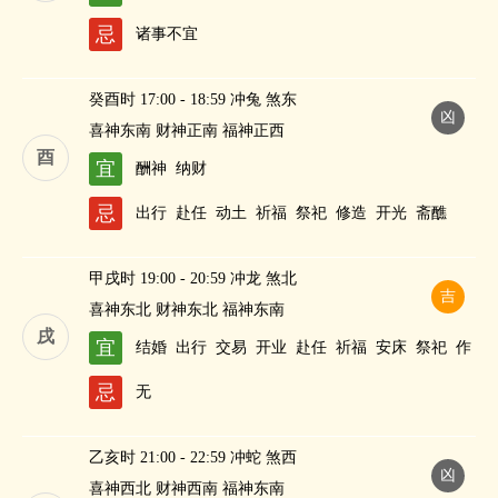
忌
诸事不宜
癸酉时 17:00 - 18:59 冲兔 煞东
凶
喜神东南 财神正南 福神正西
酉
宜
酬神
纳财
忌
出行
赴任
动土
祈福
祭祀
修造
开光
斋醮
甲戌时 19:00 - 20:59 冲龙 煞北
吉
喜神东北 财神东北 福神东南
戌
宜
结婚
出行
交易
开业
赴任
祈福
安床
祭祀
作
灶
求嗣
纳财
忌
无
乙亥时 21:00 - 22:59 冲蛇 煞西
凶
喜神西北 财神西南 福神东南