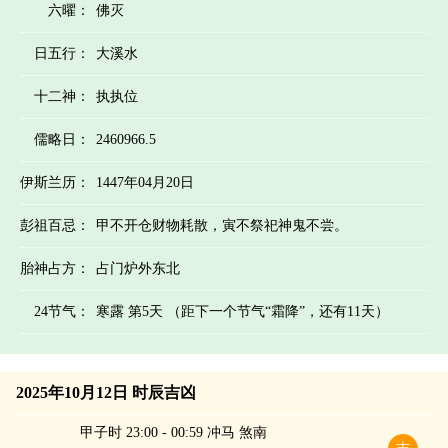
六曜：
佛灭
日五行：
大溪水
十二神：
执执位
儒略日：
2460966.5
伊斯兰历：
1447年04月20日
彭祖百忌：
甲不开仓财物耗散，寅不祭祀神鬼不尝。
胎神占方：
占门炉外东北
24节气：
寒露 第5天 （距下一个节气“霜降”，还有11天）
2025年10月12日 时辰吉凶
甲子时 23:00 - 00:59 冲马 煞南