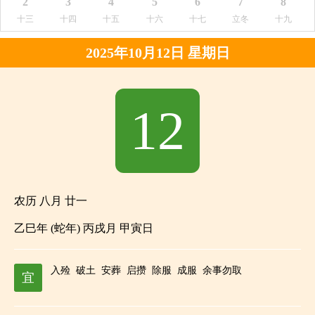
2
3
4
5
6
7
8
十三
十四
十五
十六
十七
立冬
十九
2025年10月12日 星期日
12
农历 八月 廿一
乙巳年 (蛇年) 丙戌月 甲寅日
入殓
破土
安葬
启攒
除服
成服
余事勿取
宜