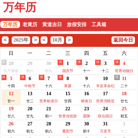
万年历
万年历
老黄历
黄道吉日
放假安排
工具箱
<
>
<
>
2025年
10月
返回今日
日
一
二
三
四
五
六
班
休
休
休
休
28
29
30
1
2
3
4
孔子诞辰
初八
初九
国庆节
十一
十二
世界动物日
休
休
休
休
班
5
6
7
8
9
10
11
十四
中秋节
十六
寒露
十八
辛亥革命纪
二十
12
13
14
15
16
17
18
念日
廿一
廿二
世界标准日
廿四
粮食日
世界消除贫
廿七
19
20
21
22
23
24
25
困日
廿八
廿九
初一
世界传统医
霜降
联合国日
初五
26
27
28
29
30
31
1
药日
初六
初七
初八
重阳节
初十
万圣节
十二