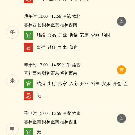
庚午时 11:00 - 12:59 冲鼠 煞北
凶
喜神西北 财神正东 福神西南
午
宜
结婚
交易
开业
祈福
安床
求嗣
纳财
忌
出行
赴任
动土
修造
辛未时 13:00 - 14:59 冲牛 煞西
吉
喜神西南 财神正东 福神西南
未
宜
结婚
出行
搬家
入宅
开业
祈福
安床
开仓
盖
屋
安葬
祭祀
修造
求嗣
纳财
忌
无
壬申时 15:00 - 16:59 冲虎 煞南
凶
喜神正南 财神正南 福神西北
申
宜
无