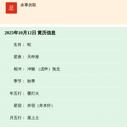
余事勿取
忌
2025年10月12日 黄历信息
生肖：
蛇
星座：
天秤座
相冲：
冲猴 （戊申）煞北
季节：
秋季
年五行：
覆灯火
星宿：
井宿（井木犴）
月五行：
屋上土