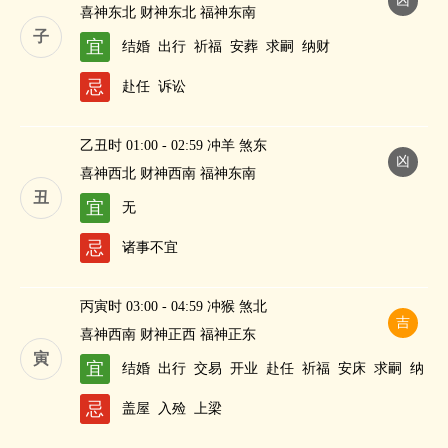
凶
喜神东北 财神东北 福神东南
子
宜
结婚
出行
祈福
安葬
求嗣
纳财
忌
赴任
诉讼
乙丑时 01:00 - 02:59 冲羊 煞东
凶
喜神西北 财神西南 福神东南
丑
宜
无
忌
诸事不宜
丙寅时 03:00 - 04:59 冲猴 煞北
吉
喜神西南 财神正西 福神正东
寅
宜
结婚
出行
交易
开业
赴任
祈福
安床
求嗣
纳
财
忌
盖屋
入殓
上梁