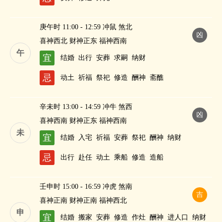
庚午时 11:00 - 12:59 冲鼠 煞北
凶
喜神西北 财神正东 福神西南
午
宜
结婚
出行
安葬
求嗣
纳财
忌
动土
祈福
祭祀
修造
酬神
斋醮
辛未时 13:00 - 14:59 冲牛 煞西
凶
喜神西南 财神正东 福神西南
未
宜
结婚
入宅
祈福
安葬
祭祀
酬神
纳财
忌
出行
赴任
动土
乘船
修造
造船
壬申时 15:00 - 16:59 冲虎 煞南
吉
喜神正南 财神正南 福神西北
申
宜
结婚
搬家
安葬
修造
作灶
酬神
进人口
纳财