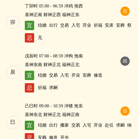
丁卯时 05:00 - 06:59 冲鸡 煞西
吉
喜神正南 财神正西 福神正东
卯
宜
结婚
出行
交易
入宅
开业
祈福
安床
安葬
祭
祀
修造
求嗣
纳财
忌
无
戊辰时 07:00 - 08:59 冲狗 煞南
凶
喜神东南 财神正北 福神正北
辰
宜
结婚
交易
入宅
开业
安葬
修造
忌
祈福
求嗣
己巳时 09:00 - 10:59 冲猪 煞东
吉
喜神东北 财神正北 福神正南
巳
宜
结婚
出行
搬家
交易
入宅
开业
赴任
求嗣
纳
财
忌
安葬
修造
开光