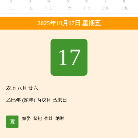
2
3
4
5
6
7
8
十三
十四
十五
十六
十七
立冬
十九
2025年10月17日 星期五
17
农历 八月 廿六
乙巳年 (蛇年) 丙戌月 己未日
嫁娶
祭祀
作灶
纳财
宜