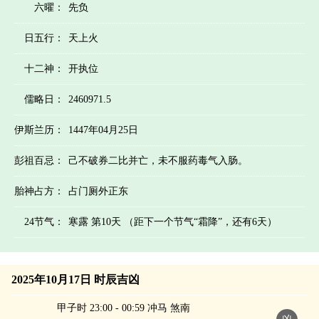
六曜：
先负
日五行：
天上火
十二神：
开执位
儒略日：
2460971.5
伊斯兰历：
1447年04月25日
彭祖百忌：
己不破券二比并亡，未不服药毒气入肠。
胎神占方：
占门厕外正东
24节气：
寒露 第10天 （距下一个节气“霜降”，还有6天）
2025年10月17日 时辰吉凶
甲子时 23:00 - 00:59 冲马 煞南