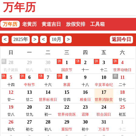
万年历
万年历
老黄历
黄道吉日
放假安排
工具箱
<
>
<
>
2025年
10月
返回今日
日
一
二
三
四
五
六
班
休
休
休
休
28
29
30
1
2
3
4
孔子诞辰
初八
初九
国庆节
十一
十二
世界动物日
休
休
休
休
班
5
6
7
8
9
10
11
十四
中秋节
十六
寒露
十八
辛亥革命纪
二十
12
13
14
15
16
17
18
念日
廿一
廿二
世界标准日
廿四
粮食日
世界消除贫
廿七
19
20
21
22
23
24
25
困日
廿八
廿九
初一
世界传统医
霜降
联合国日
初五
26
27
28
29
30
31
1
药日
初六
初七
初八
重阳节
初十
万圣节
十二