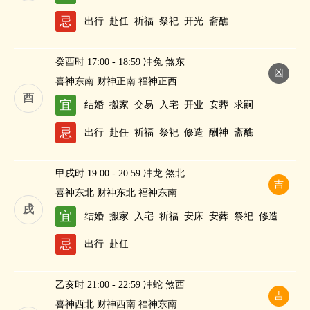
忌
出行
赴任
祈福
祭祀
开光
斋醮
癸酉时 17:00 - 18:59 冲兔 煞东
凶
喜神东南 财神正南 福神正西
酉
宜
结婚
搬家
交易
入宅
开业
安葬
求嗣
忌
出行
赴任
祈福
祭祀
修造
酬神
斋醮
甲戌时 19:00 - 20:59 冲龙 煞北
吉
喜神东北 财神东北 福神东南
戌
宜
结婚
搬家
入宅
祈福
安床
安葬
祭祀
修造
忌
出行
赴任
乙亥时 21:00 - 22:59 冲蛇 煞西
吉
喜神西北 财神西南 福神东南