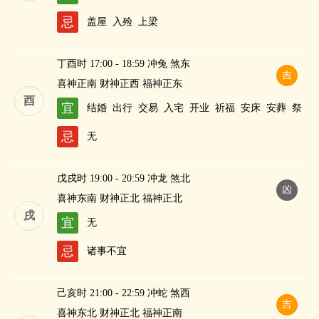
忌
盖屋
入殓
上梁
丁酉时 17:00 - 18:59 冲兔 煞东
吉
喜神正南 财神正西 福神正东
酉
宜
结婚
出行
交易
入宅
开业
祈福
安床
安葬
祭
祀
修造
求嗣
纳财
忌
无
戊戌时 19:00 - 20:59 冲龙 煞北
凶
喜神东南 财神正北 福神正北
戌
宜
无
忌
诸事不宜
己亥时 21:00 - 22:59 冲蛇 煞西
吉
喜神东北 财神正北 福神正南