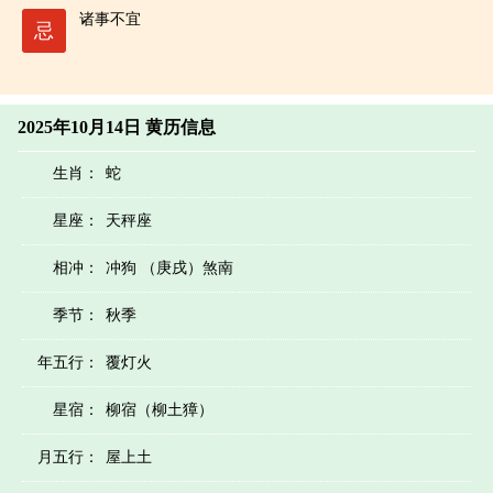
诸事不宜
忌
2025年10月14日 黄历信息
生肖：
蛇
星座：
天秤座
相冲：
冲狗 （庚戌）煞南
季节：
秋季
年五行：
覆灯火
星宿：
柳宿（柳土獐）
月五行：
屋上土