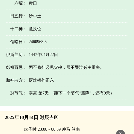
六曜：
赤口
日五行：
沙中土
十二神：
危执位
儒略日：
2460968.5
伊斯兰历：
1447年04月22日
彭祖百忌：
丙不修灶必见灾殃，辰不哭泣必主重丧。
胎神占方：
厨灶栖外正东
24节气：
寒露 第7天 （距下一个节气“霜降”，还有9天）
2025年10月14日 时辰吉凶
戊子时 23:00 - 00:59 冲马 煞南