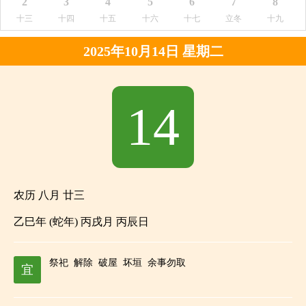
2
3
4
5
6
7
8
十三
十四
十五
十六
十七
立冬
十九
2025年10月14日 星期二
14
农历 八月 廿三
乙巳年 (蛇年) 丙戌月 丙辰日
祭祀
解除
破屋
坏垣
余事勿取
宜