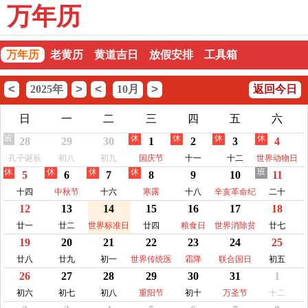
万年历
万年历
老黄历
黄道吉日
放假安排
工具箱
<
>
<
>
2025年
10月
返回今日
日
一
二
三
四
五
六
班
休
休
休
休
28
29
30
1
2
3
4
孔子诞辰
初八
初九
国庆节
十一
十二
世界动物日
休
休
休
休
班
5
6
7
8
9
10
11
十四
中秋节
十六
寒露
十八
辛亥革命纪
二十
12
13
14
15
16
17
18
念日
廿一
廿二
世界标准日
廿四
粮食日
世界消除贫
廿七
19
20
21
22
23
24
25
困日
廿八
廿九
初一
世界传统医
霜降
联合国日
初五
26
27
28
29
30
31
1
药日
初六
初七
初八
重阳节
初十
万圣节
十二