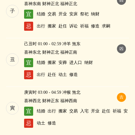
凶
喜神东南 财神正北 福神正北
子
宜
结婚
交易
开业
安床
祭祀
纳财
忌
出行
搬家
赴任
诉讼
祈福
修造
求嗣
己丑时 01:00 - 02:59 冲羊 煞东
凶
喜神东北 财神正北 福神正南
丑
宜
结婚
搬家
安葬
进人口
纳财
忌
出行
赴任
动土
修造
庚寅时 03:00 - 04:59 冲猴 煞北
吉
喜神西北 财神正东 福神西南
寅
宜
结婚
出行
搬家
交易
入宅
开业
赴任
祈福
安
葬
祭祀
作灶
酬神
求嗣
斋醮
忌
动土
修造