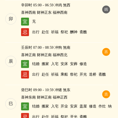
辛卯时 05:00 - 06:59 冲鸡 煞西
凶
喜神西南 财神正东 福神西南
卯
宜
无
忌
出行
赴任
祈福
祭祀
酬神
斋醮
壬辰时 07:00 - 08:59 冲狗 煞南
吉
喜神正南 财神正南 福神西北
辰
宜
结婚
搬家
入宅
安床
安葬
修造
忌
出行
赴任
祈福
乘船
祭祀
开光
造桥
斋醮
癸巳时 09:00 - 10:59 冲猪 煞东
吉
喜神东南 财神正南 福神正西
巳
宜
结婚
搬家
入宅
开业
安床
盖屋
修造
作灶
纳
财
忌
出行
赴任
祈福
祭祀
开光
斋醮